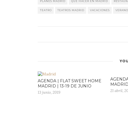
PLANES MADRID
QUÉ HACER EN MADRID
RESTAUR
TEATRO
TEATROS MADRID
VACACIONES
VERAN
YOU
AGENDA
AGENDA | FLAT SWEET HOME
MADRID 
MADRID | 13-19 DE JUNIO
21 abril, 2
13 junio, 2019