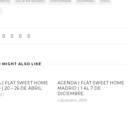
ANTES
SALIR EN MADRID
SEPTIEMBRE
SHOPPING
STYLE
O
 MIGHT ALSO LIKE
 | FLAT SWEET HOME
AGENDA | FLAT SWEET HOME
| 20 – 26 DE ABRIL
MADRID | 1 AL 7 DE
DICIEMBRE
017
1 diciembre, 2016