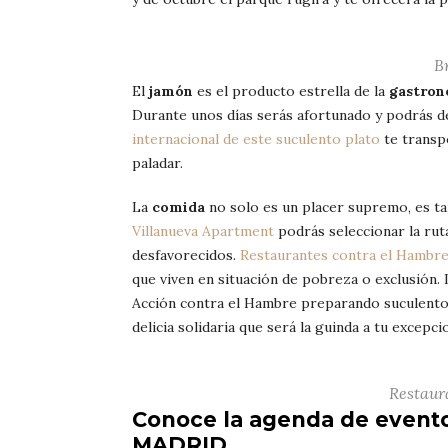
B
El
jamón
es el producto estrella de la
gastron
Durante unos días serás afortunado y podrás d
internacional de este suculento plato
te transp
paladar.
La
comida
no solo es un placer supremo, es ta
Villanueva Apartment
podrás seleccionar la rut
desfavorecidos.
Restaurantes contra el Hambr
que viven en situación de pobreza o exclusión
Acción contra el Hambre preparando suculentos
delicia solidaria que será la guinda a tu excep
Restaur
Conoce la agenda de even
MADRID