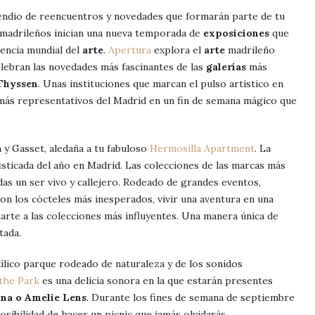
ndio de reencuentros y novedades que formarán parte de tu
s madrileños inician una nueva temporada de
exposiciones
que
encia mundial del
arte
.
Apertura
explora el
arte
madrileño
lebran las novedades más fascinantes de las
galerías
más
Thyssen
. Unas instituciones que marcan el pulso artístico en
 más representativos del Madrid en un fin de semana mágico que
 y Gasset, aledaña a tu fabuloso
Hermosilla Apartment
. La
sticada del año en Madrid. Las colecciones de las marcas más
ndas un ser vivo y callejero. Rodeado de grandes eventos,
con los cócteles más inesperados, vivir una aventura en una
arte a las colecciones más influyentes. Una manera única de
tada.
ílico parque rodeado de naturaleza y de los sonidos
the Park
es una delicia sonora en la que estarán presentes
na o Amelie Lens
. Durante los fines de semana de septiembre
osibilidad de hacer un picnic que jamás olvidarás.