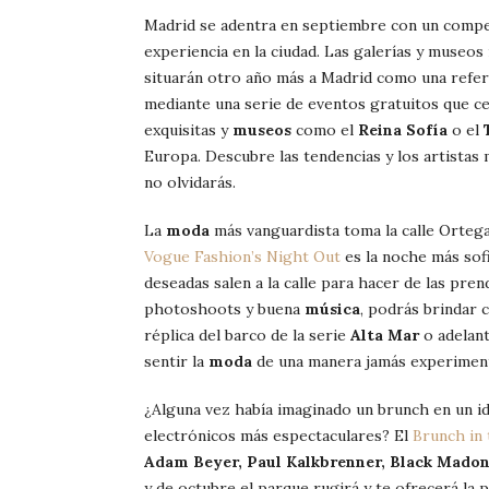
Madrid se adentra en septiembre con un compe
experiencia en la ciudad. Las galerías y museo
situarán otro año más a Madrid como una refer
mediante una serie de eventos gratuitos que ce
exquisitas y
museos
como el
Reina Sofía
o el
Europa. Descubre las tendencias y los artistas
no olvidarás.
La
moda
más vanguardista toma la calle Ortega
Vogue Fashion’s Night Out
es la noche más sofi
deseadas salen a la calle para hacer de las pre
photoshoots y buena
música
, podrás brindar 
réplica del barco de la serie
Alta Mar
o adelant
sentir la
moda
de una manera jamás experimen
¿Alguna vez había imaginado un brunch en un id
electrónicos más espectaculares? El
Brunch in 
Adam Beyer, Paul Kalkbrenner, Black Madon
y de octubre el parque rugirá y te ofrecerá la p