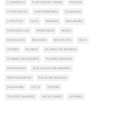
FLAMENCO
FLAT SWEET HOME
FOODIE
FOTOGRAFÍA
GASTRONOMÍA
GLAMOUR
LIFESTYLE
LUJO
MADRID
MALASAÑA
MERCADILLOS
MERCADOS
MODA
MUSICALES
NAVIDAD
NIGHTLIFE
OCIO
OTOÑO
PLANES
PLANES DE MADRID
PLANES EN MADRID
PLANES MADRID
PRIMAVERA
QUÉ HACER EN MADRID
RESTAURANTES
SALIR EN MADRID
SHOPPING
STYLE
TEATRO
TEATROS MADRID
VACACIONES
VERANO