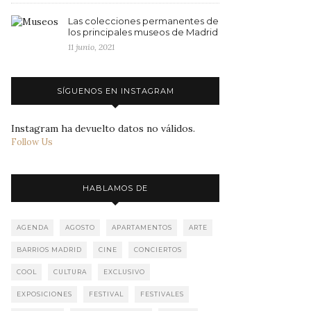
Las colecciones permanentes de
los principales museos de Madrid
11 junio, 2021
SÍGUENOS EN INSTAGRAM
Instagram ha devuelto datos no válidos.
Follow Us
HABLAMOS DE
AGENDA
AGOSTO
APARTAMENTOS
ARTE
BARRIOS MADRID
CINE
CONCIERTOS
COOL
CULTURA
EXCLUSIVO
EXPOSICIONES
FESTIVAL
FESTIVALES