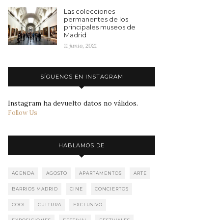
Las colecciones
permanentes de los
principales museos de
Madrid
11 junio, 2021
SÍGUENOS EN INSTAGRAM
Instagram ha devuelto datos no válidos.
Follow Us
HABLAMOS DE
AGENDA
AGOSTO
APARTAMENTOS
ARTE
BARRIOS MADRID
CINE
CONCIERTOS
COOL
CULTURA
EXCLUSIVO