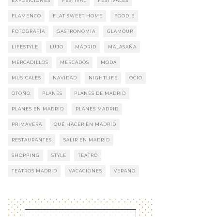
EXPOSICIONES
FESTIVAL
FESTIVALES
FLAMENCO
FLAT SWEET HOME
FOODIE
FOTOGRAFÍA
GASTRONOMÍA
GLAMOUR
LIFESTYLE
LUJO
MADRID
MALASAÑA
MERCADILLOS
MERCADOS
MODA
MUSICALES
NAVIDAD
NIGHTLIFE
OCIO
OTOÑO
PLANES
PLANES DE MADRID
PLANES EN MADRID
PLANES MADRID
PRIMAVERA
QUÉ HACER EN MADRID
RESTAURANTES
SALIR EN MADRID
SHOPPING
STYLE
TEATRO
TEATROS MADRID
VACACIONES
VERANO