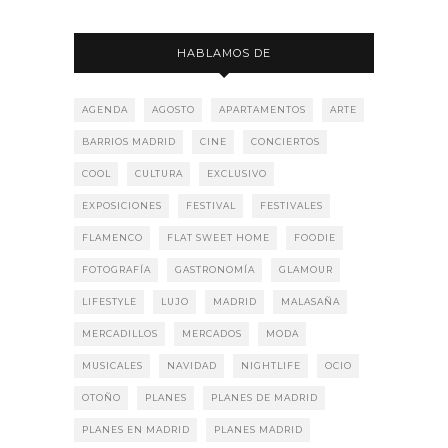
HABLAMOS DE
AGENDA
AGOSTO
APARTAMENTOS
ARTE
BARRIOS MADRID
CINE
CONCIERTOS
COOL
CULTURA
EXCLUSIVO
EXPOSICIONES
FESTIVAL
FESTIVALES
FLAMENCO
FLAT SWEET HOME
FOODIE
FOTOGRAFÍA
GASTRONOMÍA
GLAMOUR
LIFESTYLE
LUJO
MADRID
MALASAÑA
MERCADILLOS
MERCADOS
MODA
MUSICALES
NAVIDAD
NIGHTLIFE
OCIO
OTOÑO
PLANES
PLANES DE MADRID
PLANES EN MADRID
PLANES MADRID