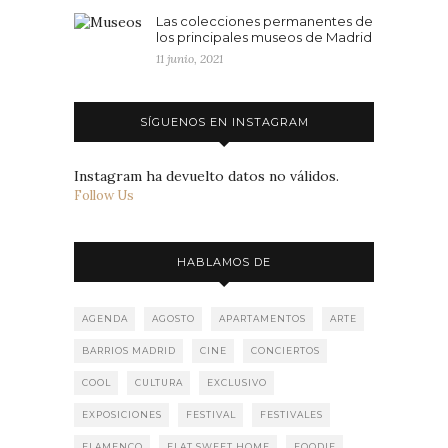
Las colecciones permanentes de
los principales museos de Madrid
11 junio, 2021
SÍGUENOS EN INSTAGRAM
Instagram ha devuelto datos no válidos.
Follow Us
HABLAMOS DE
AGENDA
AGOSTO
APARTAMENTOS
ARTE
BARRIOS MADRID
CINE
CONCIERTOS
COOL
CULTURA
EXCLUSIVO
EXPOSICIONES
FESTIVAL
FESTIVALES
FLAMENCO
FLAT SWEET HOME
FOODIE