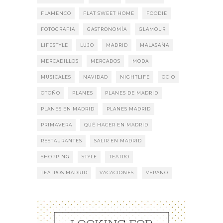
FLAMENCO
FLAT SWEET HOME
FOODIE
FOTOGRAFÍA
GASTRONOMÍA
GLAMOUR
LIFESTYLE
LUJO
MADRID
MALASAÑA
MERCADILLOS
MERCADOS
MODA
MUSICALES
NAVIDAD
NIGHTLIFE
OCIO
OTOÑO
PLANES
PLANES DE MADRID
PLANES EN MADRID
PLANES MADRID
PRIMAVERA
QUÉ HACER EN MADRID
RESTAURANTES
SALIR EN MADRID
SHOPPING
STYLE
TEATRO
TEATROS MADRID
VACACIONES
VERANO