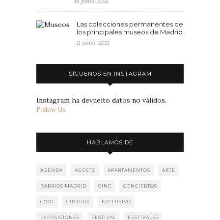
18 junio, 2021
Las colecciones permanentes de
los principales museos de Madrid
11 junio, 2021
SÍGUENOS EN INSTAGRAM
Instagram ha devuelto datos no válidos.
Follow Us
HABLAMOS DE
AGENDA
AGOSTO
APARTAMENTOS
ARTE
BARRIOS MADRID
CINE
CONCIERTOS
COOL
CULTURA
EXCLUSIVO
EXPOSICIONES
FESTIVAL
FESTIVALES