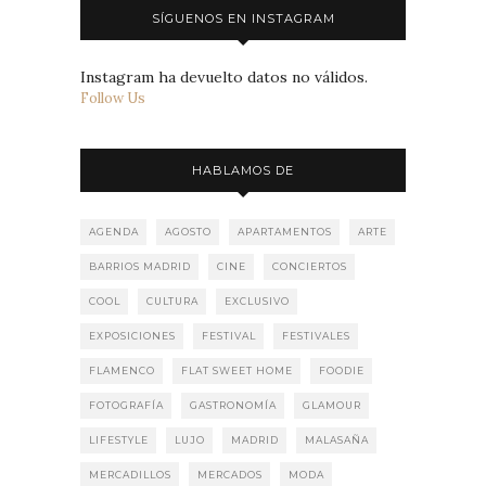
SÍGUENOS EN INSTAGRAM
Instagram ha devuelto datos no válidos.
Follow Us
HABLAMOS DE
AGENDA
AGOSTO
APARTAMENTOS
ARTE
BARRIOS MADRID
CINE
CONCIERTOS
COOL
CULTURA
EXCLUSIVO
EXPOSICIONES
FESTIVAL
FESTIVALES
FLAMENCO
FLAT SWEET HOME
FOODIE
FOTOGRAFÍA
GASTRONOMÍA
GLAMOUR
LIFESTYLE
LUJO
MADRID
MALASAÑA
MERCADILLOS
MERCADOS
MODA