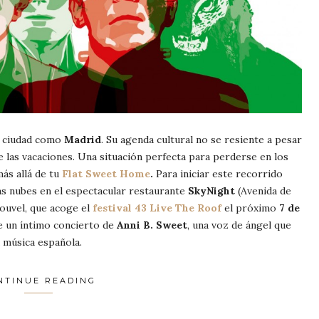
a ciudad como
Madrid
. Su agenda cultural no se resiente a pesar
e las vacaciones. Una situación perfecta para perderse en los
ás allá de tu
Flat Sweet Home
.
Para iniciar este recorrido
s nubes en el espectacular restaurante
SkyNight
(Avenida de
Nouvel, que acoge el
festival 43 Live The Roof
el próximo
7 de
 de un íntimo concierto de
Anni B. Sweet
, una voz de ángel que
a música española.
NTINUE READING