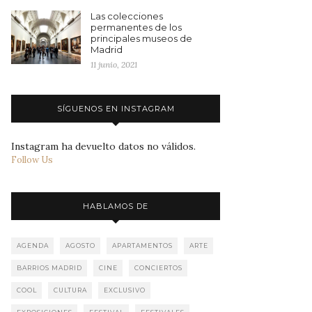
Las colecciones
permanentes de los
principales museos de
Madrid
11 junio, 2021
SÍGUENOS EN INSTAGRAM
Instagram ha devuelto datos no válidos.
Follow Us
HABLAMOS DE
AGENDA
AGOSTO
APARTAMENTOS
ARTE
BARRIOS MADRID
CINE
CONCIERTOS
COOL
CULTURA
EXCLUSIVO