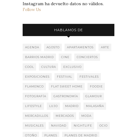
Instagram ha devuelto datos no válidos.
Follow Us
HABLAMOS DE
AGENDA
AGOSTO
APARTAMENTOS
ARTE
BARRIOS MADRID
CINE
CONCIERTOS
COOL
CULTURA
EXCLUSIVO
EXPOSICIONES
FESTIVAL
FESTIVALES
FLAMENCO
FLAT SWEET HOME
FOODIE
FOTOGRAFÍA
GASTRONOMÍA
GLAMOUR
LIFESTYLE
LUJO
MADRID
MALASAÑA
MERCADILLOS
MERCADOS
MODA
MUSICALES
NAVIDAD
NIGHTLIFE
OCIO
OTOÑO
PLANES
PLANES DE MADRID