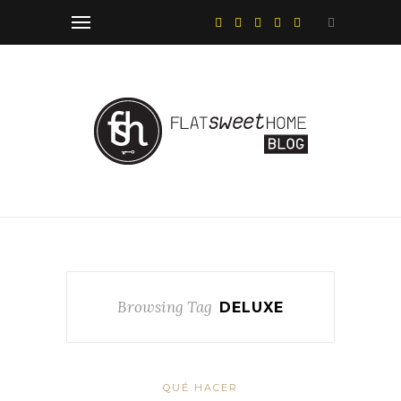
Browsing Tag
DELUXE
QUÉ HACER