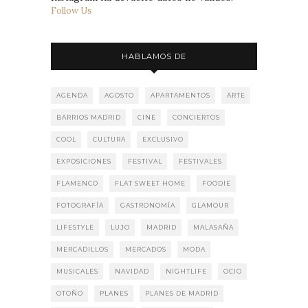
Follow Us
HABLAMOS DE
AGENDA
AGOSTO
APARTAMENTOS
ARTE
BARRIOS MADRID
CINE
CONCIERTOS
COOL
CULTURA
EXCLUSIVO
EXPOSICIONES
FESTIVAL
FESTIVALES
FLAMENCO
FLAT SWEET HOME
FOODIE
FOTOGRAFÍA
GASTRONOMÍA
GLAMOUR
LIFESTYLE
LUJO
MADRID
MALASAÑA
MERCADILLOS
MERCADOS
MODA
MUSICALES
NAVIDAD
NIGHTLIFE
OCIO
OTOÑO
PLANES
PLANES DE MADRID