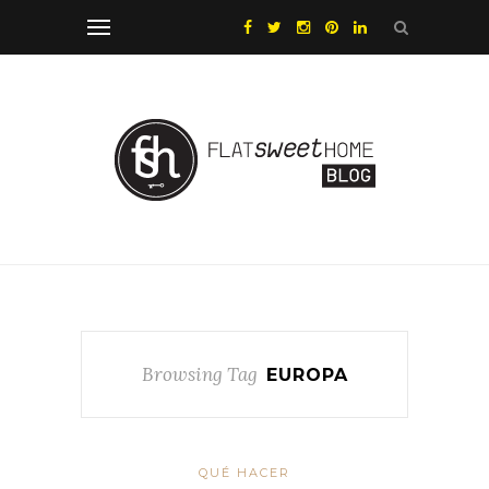
Browsing Tag
EUROPA
QUÉ HACER