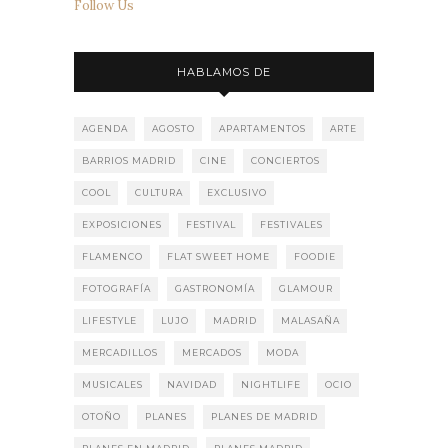
Follow Us
HABLAMOS DE
AGENDA
AGOSTO
APARTAMENTOS
ARTE
BARRIOS MADRID
CINE
CONCIERTOS
COOL
CULTURA
EXCLUSIVO
EXPOSICIONES
FESTIVAL
FESTIVALES
FLAMENCO
FLAT SWEET HOME
FOODIE
FOTOGRAFÍA
GASTRONOMÍA
GLAMOUR
LIFESTYLE
LUJO
MADRID
MALASAÑA
MERCADILLOS
MERCADOS
MODA
MUSICALES
NAVIDAD
NIGHTLIFE
OCIO
OTOÑO
PLANES
PLANES DE MADRID