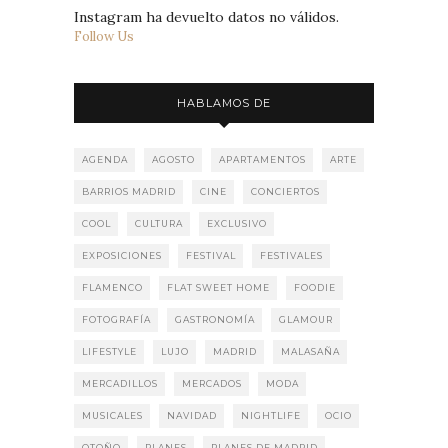
Instagram ha devuelto datos no válidos.
Follow Us
HABLAMOS DE
AGENDA
AGOSTO
APARTAMENTOS
ARTE
BARRIOS MADRID
CINE
CONCIERTOS
COOL
CULTURA
EXCLUSIVO
EXPOSICIONES
FESTIVAL
FESTIVALES
FLAMENCO
FLAT SWEET HOME
FOODIE
FOTOGRAFÍA
GASTRONOMÍA
GLAMOUR
LIFESTYLE
LUJO
MADRID
MALASAÑA
MERCADILLOS
MERCADOS
MODA
MUSICALES
NAVIDAD
NIGHTLIFE
OCIO
OTOÑO
PLANES
PLANES DE MADRID