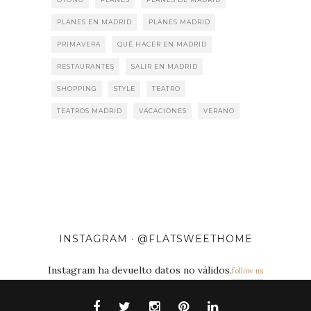
PLANES EN MADRID
PLANES MADRID
PRIMAVERA
QUÉ HACER EN MADRID
RESTAURANTES
SALIR EN MADRID
SHOPPING
STYLE
TEATRO
TEATROS MADRID
VACACIONES
VERANO
INSTAGRAM · @FLATSWEETHOME
Instagram ha devuelto datos no válidos.
follow us