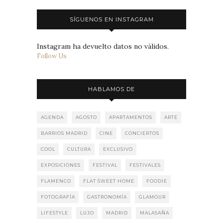
SÍGUENOS EN INSTAGRAM
Instagram ha devuelto datos no válidos.
Follow Us
HABLAMOS DE
AGENDA
AGOSTO
APARTAMENTOS
ARTE
BARRIOS MADRID
CINE
CONCIERTOS
COOL
CULTURA
EXCLUSIVO
EXPOSICIONES
FESTIVAL
FESTIVALES
FLAMENCO
FLAT SWEET HOME
FOODIE
FOTOGRAFÍA
GASTRONOMÍA
GLAMOUR
LIFESTYLE
LUJO
MADRID
MALASAÑA