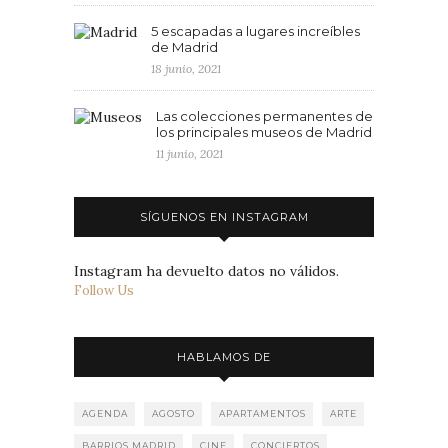
5 escapadas a lugares increíbles
de Madrid
18 junio, 2021
Las colecciones permanentes de
los principales museos de Madrid
11 junio, 2021
SÍGUENOS EN INSTAGRAM
Instagram ha devuelto datos no válidos.
Follow Us
HABLAMOS DE
AGENDA
AGOSTO
APARTAMENTOS
ARTE
BARRIOS MADRID
CINE
CONCIERTOS