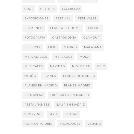
COOL
CULTURA
EXCLUSIVO
EXPOSICIONES
FESTIVAL
FESTIVALES
FLAMENCO
FLAT SWEET HOME
FOODIE
FOTOGRAFÍA
GASTRONOMÍA
GLAMOUR
LIFESTYLE
LUJO
MADRID
MALASAÑA
MERCADILLOS
MERCADOS
MODA
MUSICALES
NAVIDAD
NIGHTLIFE
OCIO
OTOÑO
PLANES
PLANES DE MADRID
PLANES EN MADRID
PLANES MADRID
PRIMAVERA
QUÉ HACER EN MADRID
RESTAURANTES
SALIR EN MADRID
SHOPPING
STYLE
TEATRO
TEATROS MADRID
VACACIONES
VERANO