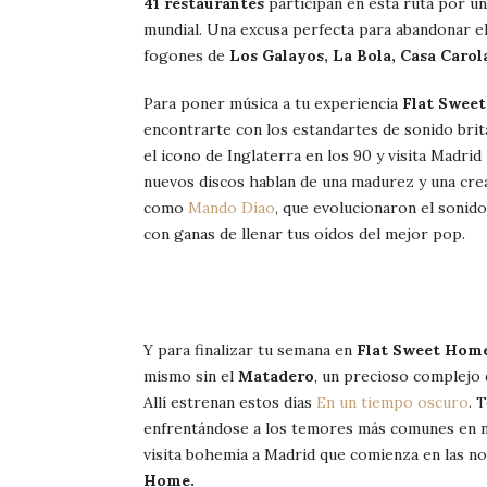
41 restaurantes
participan en esta ruta por un
mundial. Una excusa perfecta para abandonar el
fogones de
Los Galayos, La Bola, Casa Carol
Para poner música a tu experiencia
Flat Swee
encontrarte con los estandartes de sonido bri
el icono de Inglaterra en los 90 y visita Madrid
nuevos discos hablan de una madurez y una crea
como
Mando Diao
, que evolucionaron el sonido 
con ganas de llenar tus oídos del mejor pop.
Y para finalizar tu semana en
Flat Sweet Hom
mismo sin el
Matadero
, un precioso complejo 
Allí estrenan estos días
En un tiempo oscuro
. 
enfrentándose a los temores más comunes en n
visita bohemia a Madrid que comienza en las no
Home.