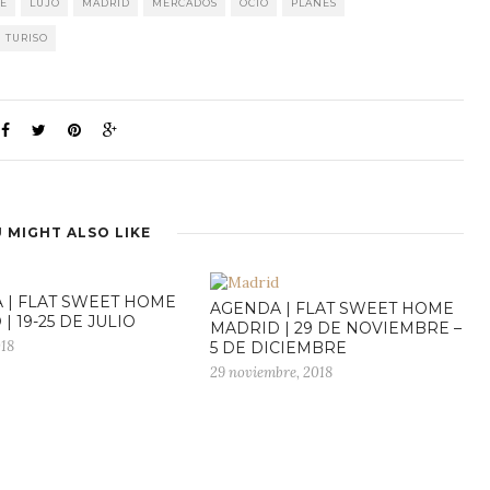
LE
LUJO
MADRID
MERCADOS
OCIO
PLANES
TURISO
 MIGHT ALSO LIKE
 | FLAT SWEET HOME
AGENDA | FLAT SWEET HOME
| 19-25 DE JULIO
MADRID | 29 DE NOVIEMBRE –
018
5 DE DICIEMBRE
29 noviembre, 2018