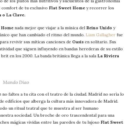
o de los platos más nutritivos y suculentos de la gastronomía
 comfort de tu exclusivo
Flat Sweet Home
y recorrer los
a o La Clave.
t Home
nada mejor que viajar a la música del
Reino Unido
y
tánico que han cambiado el ritmo del mundo.
Liam Gallagher
fue
 para revivir sus míticas canciones de
Oasis
en solitario. Sus
tividad que siguen influyendo en bandas herederas de su estilo
brit en los 2000. La banda británica llega a la sala
La Riviera
Mando Diao
e
no faltes a tu cita con el teatro de la ciudad. Madrid no sería lo
de edificios que alberga la cultura más innovadora de Madrid.
Todo un ritual teatral que te muestra al ser humano
uestra sociedad. Un broche de oro trascendental para una
ches mágicas vividas entre las paredes de tu lujoso
Flat Sweet