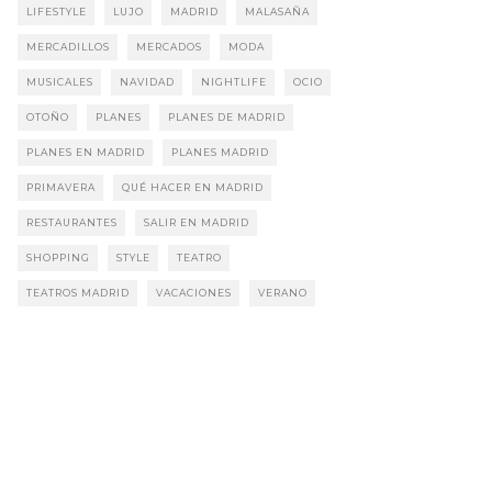
LIFESTYLE
LUJO
MADRID
MALASAÑA
MERCADILLOS
MERCADOS
MODA
MUSICALES
NAVIDAD
NIGHTLIFE
OCIO
OTOÑO
PLANES
PLANES DE MADRID
PLANES EN MADRID
PLANES MADRID
PRIMAVERA
QUÉ HACER EN MADRID
RESTAURANTES
SALIR EN MADRID
SHOPPING
STYLE
TEATRO
TEATROS MADRID
VACACIONES
VERANO