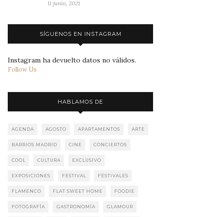
11 junio, 2021
SÍGUENOS EN INSTAGRAM
Instagram ha devuelto datos no válidos.
Follow Us
HABLAMOS DE
AGENDA
AGOSTO
APARTAMENTOS
ARTE
BARRIOS MADRID
CINE
CONCIERTOS
COOL
CULTURA
EXCLUSIVO
EXPOSICIONES
FESTIVAL
FESTIVALES
FLAMENCO
FLAT SWEET HOME
FOODIE
FOTOGRAFÍA
GASTRONOMÍA
GLAMOUR