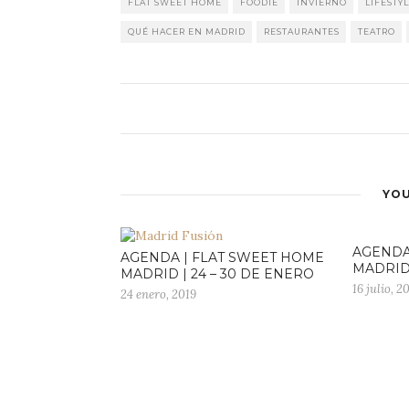
FLAT SWEET HOME
FOODIE
INVIERNO
LIFESTY
QUÉ HACER EN MADRID
RESTAURANTES
TEATRO
YOU
AGENDA
AGENDA | FLAT SWEET HOME
MADRID 
MADRID | 24 – 30 DE ENERO
16 julio, 2
24 enero, 2019