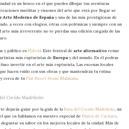
ciudad es un lienzo en el que puedes dibujar tus aventuras
reaciones insólitas y visiones del arte que está por llegar se
de Arte Moderno de España
y una de las más prestigiosas de
undo, a veces con elogios, otras con polémicas y siempre con un
el arte más irreverente no te pierdas una edición cargada de las
uro.
as y público es
Hybrid
. Este festival de
arte alternativo
reúne
 artistas más rupturistas de
Europa
y del mundo. En él podras
cluso invertir en el arte más rupturista. Las escenas locales
que hacen ruido con sus obras y que mantendrán tu rutina
y cerca de tu
Flat Sweet Home Malasaña
.
del Cocido Madrileño
e dejarás guiar por la gula de la
Ruta del Cocido Madrileño
, un
el que os hablamos en nuestro especial de
Platos de Cuchara
.
degustar su sabor en los mejores locales de la ciudad. Más de