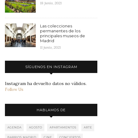
18 junio, 2021
Las colecciones
permanentes de los
principales museos de
Madrid
11 junio, 2021
SÍGUENOS EN INSTAGRAM
Instagram ha devuelto datos no válidos.
Follow Us
HABLAMOS DE
AGENDA
AGOSTO
APARTAMENTOS
ARTE
BARRIOS MADRID
CINE
CONCIERTOS