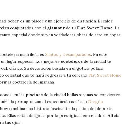
ad, beber es un placer y un ejercicio de distinción. El calor
teles
conjuntados con el
glamour
de tu
Flat Sweet Home.
La
canto especial donde sirven verdaderas obras de arte en copas
coctelería madrileña es
Santos y Desamparados
. En este
 un lugar especial. Los mejores
cocteleros
de la ciudad te
rock clásico. Su decoración basada en el gótico polaco
o celestial que te hará regresar a tu cercano
Flat Sweet Home
rir la coctelería del mañana.
siones, en las
piscinas
de la ciudad bellas sirenas se convierten
ronizada protagonizan el espectáculo acuático
Dragón,
show combina una historia fascinante, la pasión del deporte
sta. Ellas están dirigidas por la prestigiosa entrenadora
Alicia
ra tus ojos.