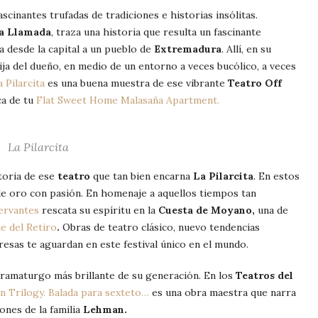
cinantes trufadas de tradiciones e historias insólitas.
a Llamada
, traza una historia que resulta un fascinante
a desde la capital a un pueblo de
Extremadura
. Allí, en su
ija del dueño, en medio de un entorno a veces bucólico, a veces
a Pilarcita
es una buena muestra de ese vibrante
Teatro Off
ca de tu
Flat Sweet Home Malasaña Apartment.
La Pilarcita
toria de ese
teatro
que tan bien encarna
La Pilarcita
. En estos
de oro con pasión. En homenaje a aquellos tiempos tan
ervantes
rescata su espíritu en la
Cuesta de Moyano,
una de
e del
Retiro
.
Obras de teatro clásico, nuevo tendencias
resas te aguardan en este festival único en el mundo.
ramaturgo más brillante de su generación. En los
Teatros del
 Trilogy. Balada para sexteto…
es una obra maestra que narra
ones de la familia
Lehman.