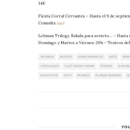
14€
Fiesta Corral Cervantes – Hasta el 9 de septie
Consulta
aquí
Lehman Trilogy. Balada para sexteto… – Hasta 
Domingo y Martes a Viernes: 20h – Teatros del
AGENDA
AGOSTO
APARTAMENTOS
ARTE
BAR
FESTIVALES
FLAT SWEET HOME
FOODIE
GASTR
NIGHTLIFE
OCIO
PLANES
PLANES MADRID
Q
YOU