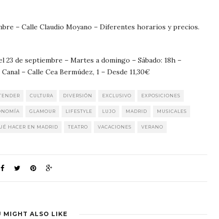
mbre – Calle Claudio Moyano – Diferentes horarios y precios.
el 23 de septiembre – Martes a domingo – Sábado: 18h –
 Canal – Calle Cea Bermúdez, 1 – Desde 11,30€
TENDER
CULTURA
DIVERSIÓN
EXCLUSIVO
EXPOSICIONES
ONOMÍA
GLAMOUR
LIFESTYLE
LUJO
MADRID
MUSICALES
UÉ HACER EN MADRID
TEATRO
VACACIONES
VERANO
 MIGHT ALSO LIKE