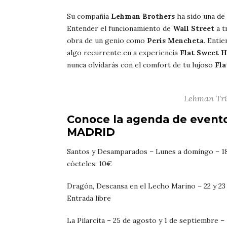
Su compañía
Lehman Brothers
ha sido una de 
Entender el funcionamiento de
Wall Street
a t
obra de un genio como
Peris
Mencheta
. Enti
algo recurrente en a experiencia
Flat Sweet
H
nunca olvidarás con el comfort de tu lujoso
Fl
Lehman Tril
Conoce la agenda de even
MADRID
Santos y Desamparados – Lunes a domingo – 18
cócteles: 10€
Dragón, Descansa en el Lecho Marino – 22 y 23
Entrada libre
La Pilarcita – 25 de agosto y 1 de septiembre –