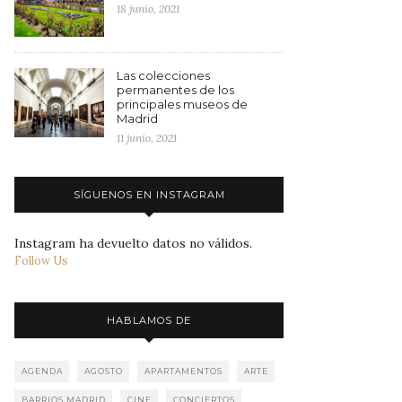
18 junio, 2021
Las colecciones
permanentes de los
principales museos de
Madrid
11 junio, 2021
SÍGUENOS EN INSTAGRAM
Instagram ha devuelto datos no válidos.
Follow Us
HABLAMOS DE
AGENDA
AGOSTO
APARTAMENTOS
ARTE
BARRIOS MADRID
CINE
CONCIERTOS