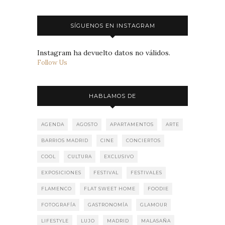
SÍGUENOS EN INSTAGRAM
Instagram ha devuelto datos no válidos.
Follow Us
HABLAMOS DE
AGENDA
AGOSTO
APARTAMENTOS
ARTE
BARRIOS MADRID
CINE
CONCIERTOS
COOL
CULTURA
EXCLUSIVO
EXPOSICIONES
FESTIVAL
FESTIVALES
FLAMENCO
FLAT SWEET HOME
FOODIE
FOTOGRAFÍA
GASTRONOMÍA
GLAMOUR
LIFESTYLE
LUJO
MADRID
MALASAÑA