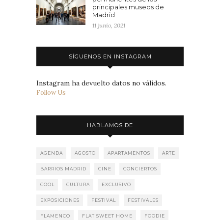
principales museos de
Madrid
11 junio, 2021
SÍGUENOS EN INSTAGRAM
Instagram ha devuelto datos no válidos.
Follow Us
HABLAMOS DE
AGENDA
AGOSTO
APARTAMENTOS
ARTE
BARRIOS MADRID
CINE
CONCIERTOS
COOL
CULTURA
EXCLUSIVO
EXPOSICIONES
FESTIVAL
FESTIVALES
FLAMENCO
FLAT SWEET HOME
FOODIE