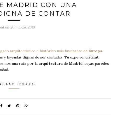
DE MADRID CON UNA
DIGNA DE CONTAR
ted on 20 marzo, 2019
egado arquitectónico e histórico más fascinante de
Europa
.
s y leyendas dignas de ser contadas. Tu experiencia
Flat
onemos una ruta por la
arquitectura
de
Madrid
, cuyas paredes
iudad.
NTINUE READING