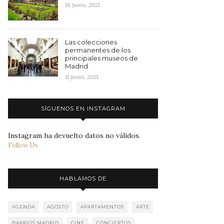
18 junio, 2021
Las colecciones
permanentes de los
principales museos de
Madrid
11 junio, 2021
SÍGUENOS EN INSTAGRAM
Instagram ha devuelto datos no válidos.
Follow Us
HABLAMOS DE
AGENDA
AGOSTO
APARTAMENTOS
ARTE
BARRIOS MADRID
CINE
CONCIERTOS