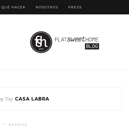
QUÉ HACER
NOSOTROS
PRESS
g Tag
CASA LABRA
*
BARRIOS