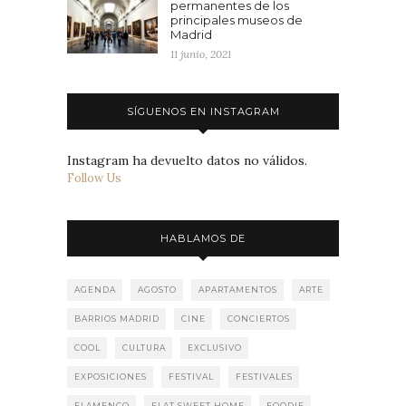
permanentes de los
principales museos de
Madrid
11 junio, 2021
SÍGUENOS EN INSTAGRAM
Instagram ha devuelto datos no válidos.
Follow Us
HABLAMOS DE
AGENDA
AGOSTO
APARTAMENTOS
ARTE
BARRIOS MADRID
CINE
CONCIERTOS
COOL
CULTURA
EXCLUSIVO
EXPOSICIONES
FESTIVAL
FESTIVALES
FLAMENCO
FLAT SWEET HOME
FOODIE