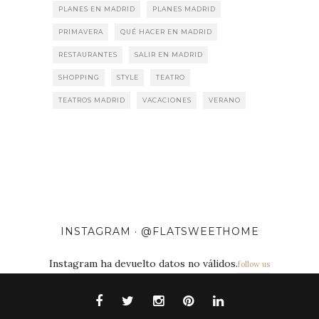
PLANES EN MADRID
PLANES MADRID
PRIMAVERA
QUÉ HACER EN MADRID
RESTAURANTES
SALIR EN MADRID
SHOPPING
STYLE
TEATRO
TEATROS MADRID
VACACIONES
VERANO
INSTAGRAM · @FLATSWEETHOME
Instagram ha devuelto datos no válidos.
follow us