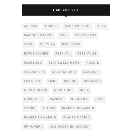
HABLAMOS DE
AGENDA
AGOSTO
APARTAMENTOS
ARTE
BARRIOS MADRID
CINE
CONCIERTOS
COOL
CULTURA
EXCLUSIVO
EXPOSICIONES
FESTIVAL
FESTIVALES
FLAMENCO
FLAT SWEET HOME
FOODIE
FOTOGRAFÍA
GASTRONOMÍA
GLAMOUR
LIFESTYLE
LUJO
MADRID
MALASAÑA
MERCADILLOS
MERCADOS
MODA
MUSICALES
NAVIDAD
NIGHTLIFE
OCIO
OTOÑO
PLANES
PLANES DE MADRID
PLANES EN MADRID
PLANES MADRID
PRIMAVERA
QUÉ HACER EN MADRID