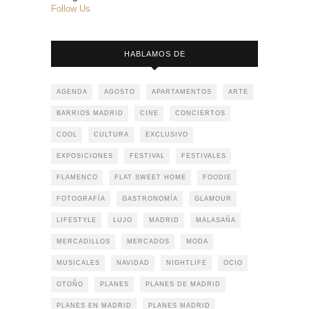
Follow Us
HABLAMOS DE
AGENDA
AGOSTO
APARTAMENTOS
ARTE
BARRIOS MADRID
CINE
CONCIERTOS
COOL
CULTURA
EXCLUSIVO
EXPOSICIONES
FESTIVAL
FESTIVALES
FLAMENCO
FLAT SWEET HOME
FOODIE
FOTOGRAFÍA
GASTRONOMÍA
GLAMOUR
LIFESTYLE
LUJO
MADRID
MALASAÑA
MERCADILLOS
MERCADOS
MODA
MUSICALES
NAVIDAD
NIGHTLIFE
OCIO
OTOÑO
PLANES
PLANES DE MADRID
PLANES EN MADRID
PLANES MADRID