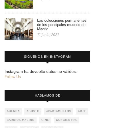
Las colecciones permanentes
de los principales museos de
Madrid
11 junio, 2021
SÍGUENOS EN INSTAGRAM
Instagram ha devuelto datos no válidos.
Follow Us
HABLAMOS DE
AGENDA
AGOSTO
APARTAMENTOS
ARTE
BARRIOS MADRID
CINE
CONCIERTOS