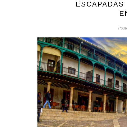
ESCAPADAS 
E
Post