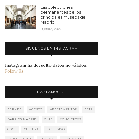
Las colecciones
permanentes de los
principales museos de
Madrid
11 junio, 2021
SÍGUENOS EN INSTAGRAM
Instagram ha devuelto datos no válidos.
Follow Us
HABLAMOS DE
AGENDA
AGOSTO
APARTAMENTOS
ARTE
BARRIOS MADRID
CINE
CONCIERTOS
COOL
CULTURA
EXCLUSIVO