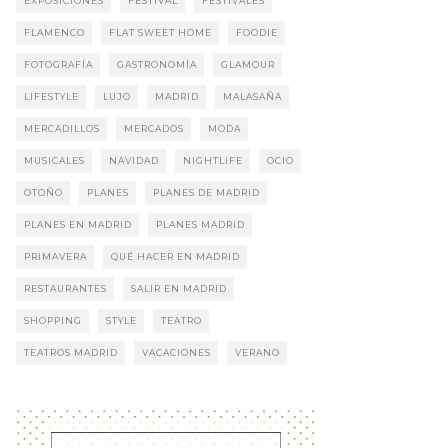
EXPOSICIONES
FESTIVAL
FESTIVALES
FLAMENCO
FLAT SWEET HOME
FOODIE
FOTOGRAFÍA
GASTRONOMÍA
GLAMOUR
LIFESTYLE
LUJO
MADRID
MALASAÑA
MERCADILLOS
MERCADOS
MODA
MUSICALES
NAVIDAD
NIGHTLIFE
OCIO
OTOÑO
PLANES
PLANES DE MADRID
PLANES EN MADRID
PLANES MADRID
PRIMAVERA
QUÉ HACER EN MADRID
RESTAURANTES
SALIR EN MADRID
SHOPPING
STYLE
TEATRO
TEATROS MADRID
VACACIONES
VERANO