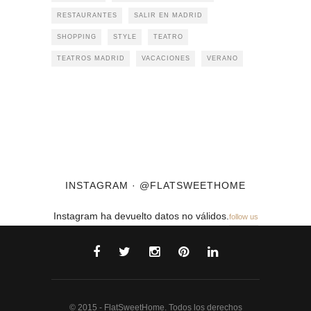
RESTAURANTES
SALIR EN MADRID
SHOPPING
STYLE
TEATRO
TEATROS MADRID
VACACIONES
VERANO
INSTAGRAM · @FLATSWEETHOME
Instagram ha devuelto datos no válidos.
follow us
© 2015 - FlatSweetHome. Todos los derechos