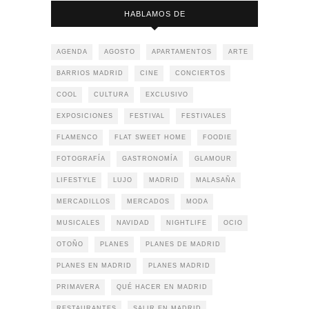
HABLAMOS DE
AGENDA
AGOSTO
APARTAMENTOS
ARTE
BARRIOS MADRID
CINE
CONCIERTOS
COOL
CULTURA
EXCLUSIVO
EXPOSICIONES
FESTIVAL
FESTIVALES
FLAMENCO
FLAT SWEET HOME
FOODIE
FOTOGRAFÍA
GASTRONOMÍA
GLAMOUR
LIFESTYLE
LUJO
MADRID
MALASAÑA
MERCADILLOS
MERCADOS
MODA
MUSICALES
NAVIDAD
NIGHTLIFE
OCIO
OTOÑO
PLANES
PLANES DE MADRID
PLANES EN MADRID
PLANES MADRID
PRIMAVERA
QUÉ HACER EN MADRID
RESTAURANTES
SALIR EN MADRID