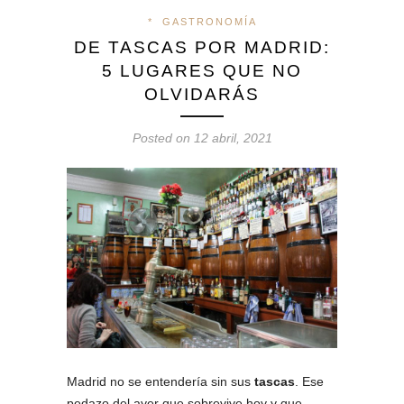
*
GASTRONOMÍA
DE TASCAS POR MADRID:
5 LUGARES QUE NO
OLVIDARÁS
Posted on 12 abril, 2021
Madrid no se entendería sin sus
tascas
. Ese
pedazo del ayer que sobrevive hoy y que