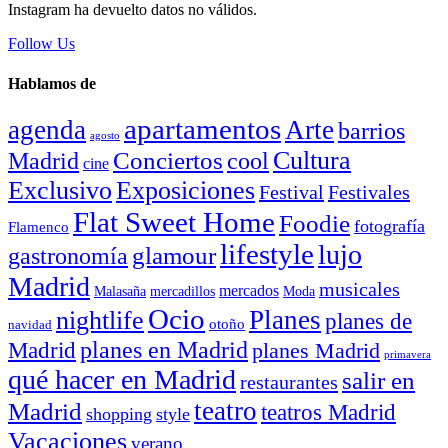
Instagram ha devuelto datos no válidos.
Follow Us
Hablamos de
apartamentos
agenda
Arte
barrios
agosto
Conciertos
Cultura
cool
Madrid
cine
Exclusivo
Exposiciones
Festival
Festivales
Flat Sweet Home
Foodie
fotografía
Flamenco
lifestyle
lujo
glamour
gastronomía
Madrid
musicales
mercados
Malasaña
mercadillos
Moda
Ocio
Planes
nightlife
planes de
otoño
navidad
planes en Madrid
Madrid
planes Madrid
primavera
qué hacer en Madrid
salir en
restaurantes
teatro
Madrid
teatros Madrid
shopping
style
Vacaciones
verano